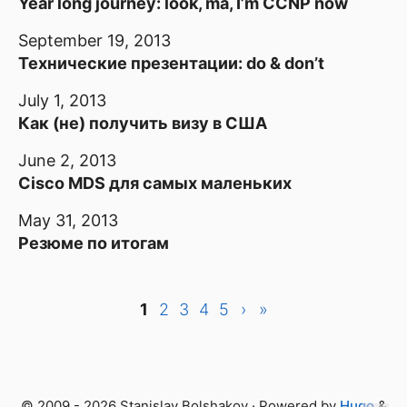
Year long journey: look, ma, I’m CCNP now
September 19, 2013
Технические презентации: do & don’t
July 1, 2013
Как (не) получить визу в США
June 2, 2013
Cisco MDS для самых маленьких
May 31, 2013
Резюме по итогам
1
2
3
4
5
›
»
© 2009 - 2026 Stanislav Bolshakov · Powered by
Hugo
&