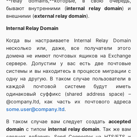
**relay domains,**которые, в свою очередь,
бывают внутренними (
internal relay domain
) и
внешними (
external relay domain
).
Internal Relay Domain
Когда вы настраиваете Internal Relay Domain
несколько или, даже, все получатели этого
домена не имеют почтовых ящиков на Exchange
сервере. Допустим у вас есть две почтовые
системы и вы находитесь в процессе миграции с
одну на другую. В таком случае пользователи в
каждой почтовой системе будут иметь
одинаковый суффикс (shared address space) –
@company.ltd, как часть их почтового адреса
some.user@company.ltd
.
В таком случае вам следует создать
accepted
domain
с типом
internal relay domain
. Так же вам
следует добавить Send Connector на HTS/ETS и