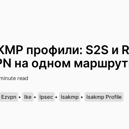
AKMP профили: S2S и 
PN на одном маршрут
minute read
Ezvpn
•
Ike
•
Ipsec
•
Isakmp
•
Isakmp Profile