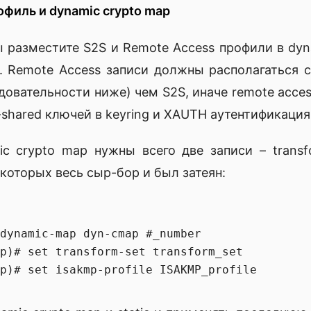
филь и dynamic crypto map
ы разместите S2S и Remote Access профили в dyn
. Remote Access записи должны располагаться 
овательности ниже) чем S2S, иначе remote acce
e-shared ключей в keyring и XAUTH аутентификация
c crypto map нужны всего две записи – transf
которых весь сыр-бор и был затеян:
dynamic-map dyn-cmap #_number

p)# set transform-set transform_set
