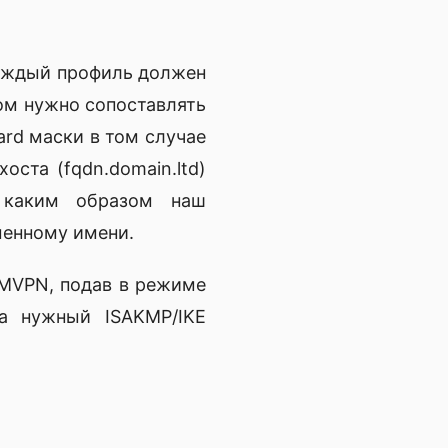
Каждый профиль должен
ом нужно сопоставлять
ard маски в том случае
оста (fqdn.domain.ltd)
каким образом наш
менному имени.
MVPN, подав в режиме
на нужный ISAKMP/IKE