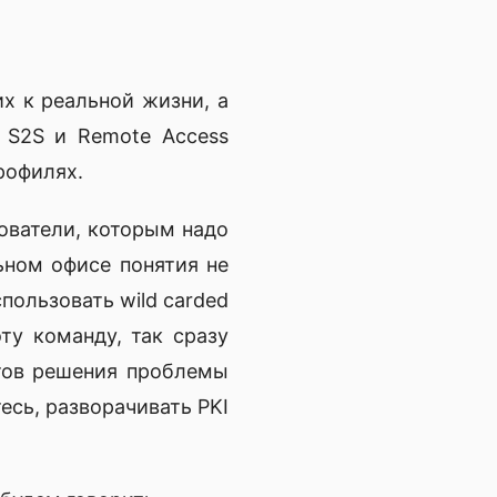
х к реальной жизни, а
 S2S и Remote Access
рофилях.
ователи, которым надо
ьном офисе понятия не
пользовать wild carded
эту команду, так сразу
нтов решения проблемы
есь, разворачивать PKI