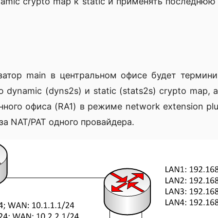
amic crypto map к static и применять последню
атор main в центральном офисе будет терминиро
dynamic (dyns2s) и static (stats2s) crypto map, 
ного офиса (RA1) в режиме network extension pl
за NAT/PAT одного провайдера.