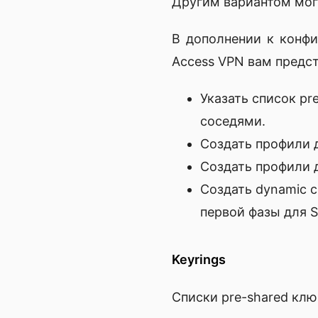
Другим вариантом могу
В дополнении к конфи
Access VPN вам предс
Указать список pr
соседями.
Создать профили дл
Создать профили д
Создать dynamic c
первой фазы для S
Keyrings
Списки pre-shared кл