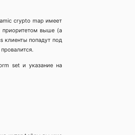
amic crypto map имеет
с приоритетом выше (а
ss клиенты попадут под
 провалится.
orm set и указание на