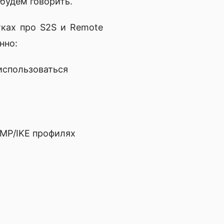
будем говорить.
тках про S2S и Remote
нно:
 использоваться
KMP/IKE профилях