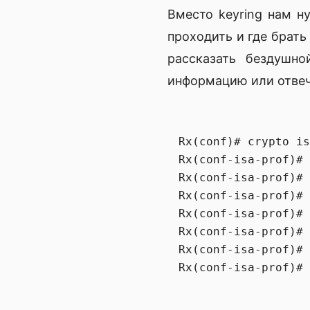
Вместо keyring нам н
проходить и где брать
рассказать бездушн
информацию или отвеч
Rx(conf)# crypto is
Rx(conf-isa-prof)# 
Rx(conf-isa-prof)# 
Rx(conf-isa-prof)# 
Rx(conf-isa-prof)# 
Rx(conf-isa-prof)# 
Rx(conf-isa-prof)# 