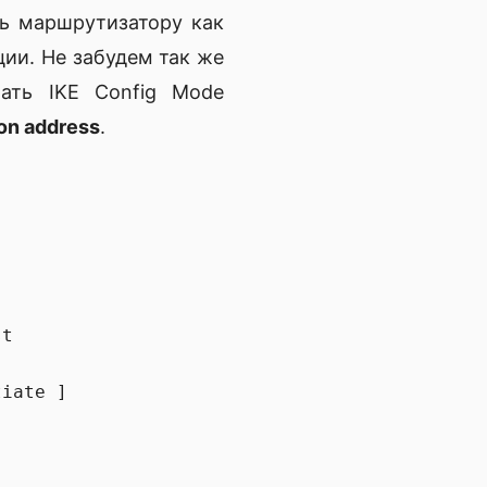
ть маршрутизатору как
ции. Не забудем так же
ать IKE Config Mode
ion address
.
t

iate ]
