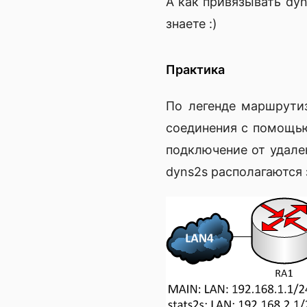
А как привязывать dyn
знаете :)
Практика
По легенде маршрутиз
соединения с помощью 
подключение от удален
dyns2s располагаются 