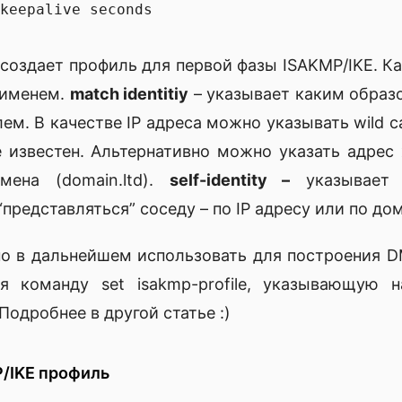
 создает профиль для первой фазы ISAKMP/IKE. 
 именем.
match identitiy
– указывает каким образ
ем. В качестве IP адреса можно указывать wild c
 известен. Альтернативно можно указать адрес х
ена (domain.ltd).
self-identity –
указывает 
представляться” соседу – по IP адресу или по до
о в дальнейшем использовать для построения D
я команду set isakmp-profile, указывающую 
Подробнее в другой статье :)
P/IKE профиль