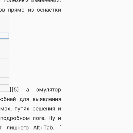
х полезных изменений.
ов прямо из оснастки
][5] а эмулятор
любней для выявления
мах, путях решения и
 подробном логе. Ну и
 лишнего Alt+Tab. [