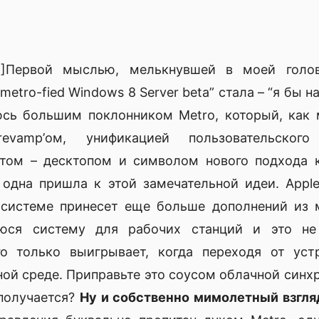
[1]Первой мыслью, мелькнувшей в моей голов
metro-fied Windows 8 Server beta” стала – “я бы н
юсь большим поклонником Metro, который, как 
revamp’ом, унификацией пользовательског
том – десктопом и символом нового подхода к
не одна пришла к этой замечательной идеи. App
 системе принесет еще больше дополнений из 
уюся систему для рабочих станций и это не
го только выигрывает, когда переходя от уст
ой среде. Приправьте это соусом облачной синхр
 получается?
Ну и собственно мимолетный взгля