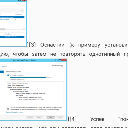
][3] Оснастки (к примеру установ
цию, чтобы затем не повторять однотипный п
][4] Успев “пок