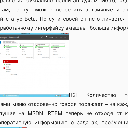
авления буквально пропитан духом Metro, одн
там, то тут можно встретить архаичные ико
 статус Beta. По сути своей он не отличается 
еработанному интерфейсу вмещает больше инфор
][2] Количество 
ами меню откровенно говоря поражает – на каж
 ведущая на MSDN. RTFM теперь не отходя от к
оперативную информацию о задачах, требующи