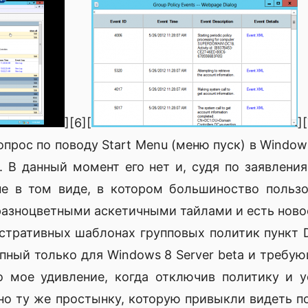
][6][
]
рос по поводу Start Menu (меню пуск) в Window
. В данный момент его нет и, судя по заявлени
не в том виде, в котором большиноство польз
разноцветными аскетичными тайлами и есть новое
истративных шаблонах групповых политик пункт D
тупный только для Windows 8 Server beta и требую
 мое удивление, когда отключив политику и у
вно ту же простынку, которую привыкли видеть п