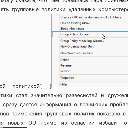
могу сказать, что там появилась пара приятны
ять групповые политики удаленных компьютер
вой политикой”, [
тики стал значительно развесистей и друже
у сразу дается информация о возникших пробле
пов применения групповых политик показано в
ия новых OU прямо из оснастки избавит от