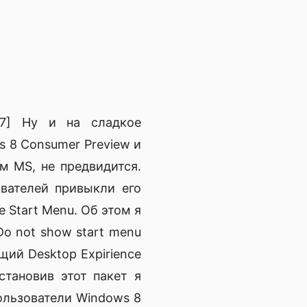
[7] Ну и на сладкое
s 8 Consumer Preview и
ям MS, не предвидится.
ователей привыкли его
 Start Menu. Об этом я
o not show start menu
щий Desktop Expirience
становив этот пакет я
ользователи Windows 8