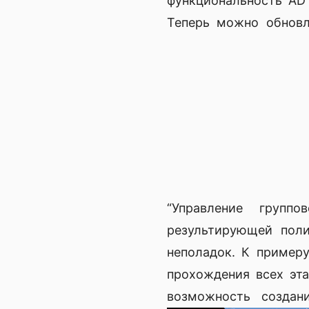
функциональность AD 
Теперь можно обновл
“Управление группо
результирующей поли
неполадок. К пример
прохождения всех эта
возможность создан