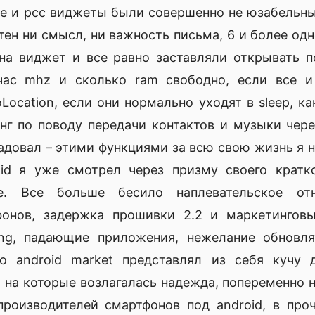
ые и рсс виджеты были совершенно не юзабельные
ятен ни смысл, ни важность письма, 6 и более 
а виджет и все равно заставляли открывать п
час mhz и сколько ram свободно, если все и
Location, если они нормально уходят в sleep, ка
г по поводу передачи контактов и музыки через
адовал – этими функциями за всю свою жизнь я н
oid я уже смотрел через призму своего кратк
ne. Все больше бесило наплевательское о
фонов, задержка прошивки 2.2 и маркетинговы
ing, падающие приложения, нежелание обновля
то android market представлял из себя кучу 
на которые возлагалась надежда, попеременно н
производителей смартфонов под android, в про