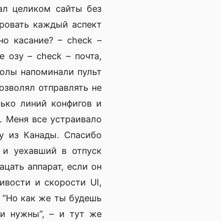
ал целиком сайты без
ировать каждый аспект
о касание? – check –
 озу – check – почта,
толы напоминали пульт
озволял отправлять не
лько линий конфигов и
. Меня все устраивало
у из Канады. Спасибо
и уехавший в отпуск
цать аппарат, если он
ивости и скорости UI,
 “Но как же ты будешь
ни нужны”, – и тут же