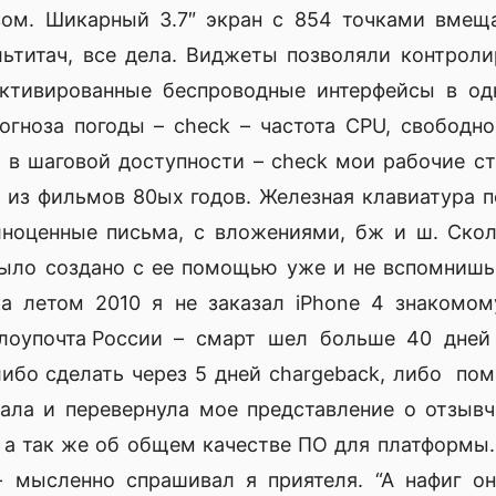
ом. Шикарный 3.7″ экран с 854 точками вмещ
ьтитач, все дела. Виджеты позволяли контрол
активированные беспроводные интерфейсы в одн
гноза погоды – check – частота CPU, свободное
ь в шаговой доступности – check мои рабочие с
 из фильмов 80ых годов. Железная клавиатура п
лноценные письма, с вложениями, бж и ш. Ско
ыло создано с ее помощью уже и не вспомнишь
ка летом 2010 я не заказал iPhone 4 знакомом
– смарт шел больше 40 дней 
ибо сделать через 5 дней chargeback, либо пома
хала и перевернула мое представление о отзывч
 а так же об общем качестве ПО для платформы.
- мысленно спрашивал я приятеля. “А нафиг о