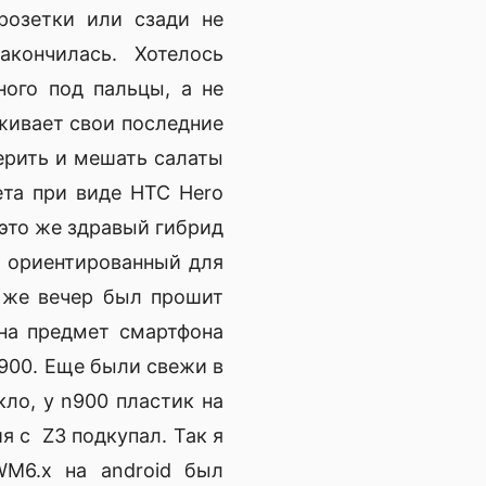
розетки или сзади не
акончилась. Хотелось
ого под пальцы, а не
живает свои последние
ерить и мешать салаты
ета при виде HTC Hero
 это же здравый гибрид
, ориентированный для
т же вечер был прошит
 на предмет смартфона
N900. Еще были свежи в
ло, у n900 пластик на
я с Z3 подкупал. Так я
WM6.x на android был