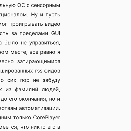
бильную ОС с сенсорным
ционалом. Ну и пусть
мог проигрывать видео
усть за пределами GUI
а было не управиться,
ном месте, все равно я
 верно затирающимися
ешированных rss фидов
До сих пор не забуду
ок из фамилий людей,
до его окончания, но и
ертвам автоматизации.
одним только CorePlayer
еется, что никто его в