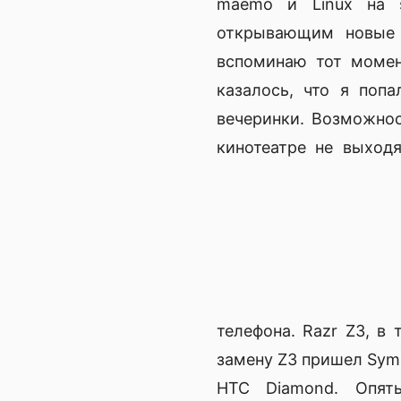
maemo и Linux на 
открывающим новые 
вспоминаю тот момент
казалось, что я поп
вечеринки. Возможнос
кинотеатре не выход
телефона. Razr Z3, в
замену Z3 пришел Symbi
HTC Diamond. Опят