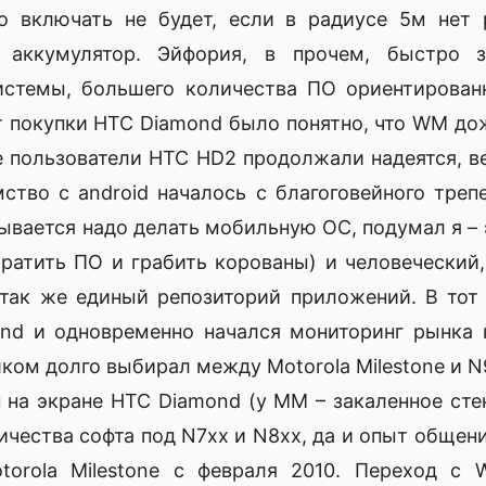
о включать не будет, если в радиусе 5м нет 
 аккумулятор. Эйфория, в прочем, быстро з
истемы, большего количества ПО ориентированн
т покупки HTC Diamond было понятно, что WM до
е пользователи HTC HD2 продолжали надеятся, в
мство с android началось с благоговейного треп
зывается надо делать мобильную ОС, подумал я –
атить ПО и грабить корованы) и человеческий
 так же единый репозиторий приложений. В то
ond и одновременно начался мониторинг рынка
ком долго выбирал между Motorola Milestone и 
 на экране HTC Diamond (у MM – закаленное стек
ичества софта под N7xx и N8xx, да и опыт общени
torola Milestone с февраля 2010. Переход с 