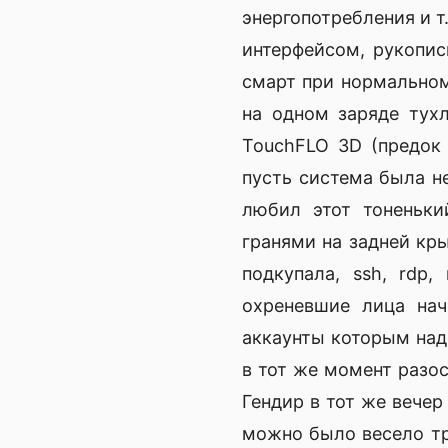
энергопотребления и т
интерфейсом, рукопи
смарт при нормальном
на одном заряде тухл
TouchFLO 3D (предок 
пусть система была не
любил этот тоненьки
гранями на задней кр
подкупала, ssh, rdp
охреневшие лица нач
аккаунты которым надо
в тот же момент разо
Гендир в тот же вечер 
можно было весело тро