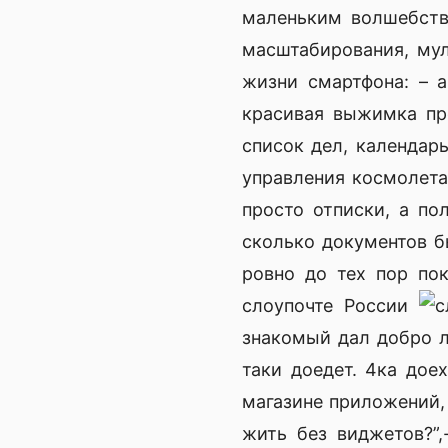
маленьким волшебств
масштабирования, мул
жизни смартфона: – 
красивая выжимка про
список дел, календар
управления космолета
просто отписки, а по
сколько документов б
ровно до тех пор по
слоупочте России
знакомый дал добро л
таки доедет. 4ка дое
магазине приложений,
жить без виджетов?”,