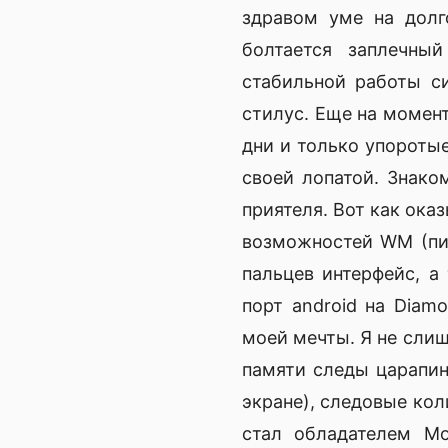
здравом уме на долг
болтается заплечный
стабильной работы с
стилус. Еще на момен
дни и только упороты
своей лопатой. Знако
приятеля. Вот как ока
возможностей WM (пир
пальцев интерфейс, а
порт android на Diam
моей мечты. Я не слиш
памяти следы царапин
экране), следовые кол
стал обладателем Mo