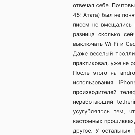
отвечал себе. Почтов
45: Атата) был не пон
писем не вмещались н
разница сколько сей
выключать Wi-Fi и Geo
Даже веселый троллин
практиковал, уже не р
После этого на andr
использования iPho
производителей теле
неработающий tether
усугублялось тем, ч
кастомных прошивках, 
другое. У остальных 