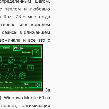
пределенным шагом,
 с теплом и любовью
a Razr Z3 – мне тогда
ствовал себя королем
ть сеансы в ближайшем
ерминала и все это с
За
, Windows Mobile 6.1 на
ролет, оптимизация