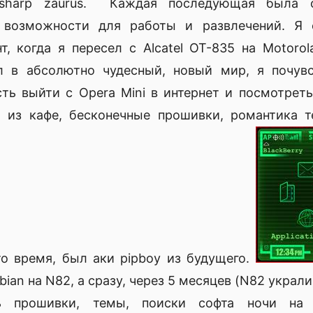
sharp zaurus. Каждая последующая была о
возможности для работы и развлечений. Я
, когда я пересел с Alcatel OT-835 на Motorol
ал в абсолютно чудесный, новый мир, я почув
ть выйти с Opera Mini в интернет и посмотре
я из кафе, бесконечные прошивки, романтика т
 то время, был аки pipboy из будущего.
an на N82, а сразу, через 5 месяцев (N82 украли)
ь прошивки, темы, поиски софта ночи на п