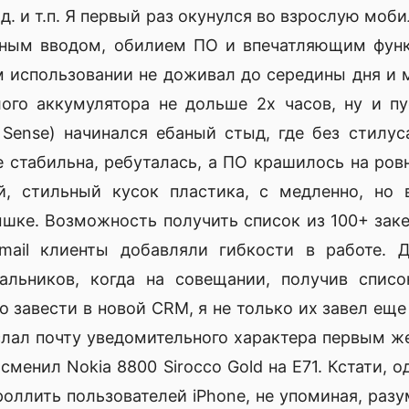
.д. и т.п. Я первый раз окунулся во взрослую мо
сным вводом, обилием ПО и впечатляющим функ
 использовании не доживал до середины дня и 
ого аккумулятора не дольше 2х часов, ну и п
Sense) начинался ебаный стыд, где без стилус
 стабильна, ребуталась, а ПО крашилось на ров
й, стильный кусок пластика, с медленно, но
ышке. Возможность получить список из 100+ зак
, mail клиенты добавляли гибкости в работе. 
альников, когда на совещании, получив спис
 завести в новой CRM, я не только их завел еще 
слал почту уведомительного характера первым ж
сменил Nokia 8800 Sirocco Gold на E71. Кстати, 
ллить пользователей iPhone, не упоминая, разум