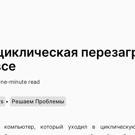
циклическая перезаг
все
ne-minute read
ws
•
Решаем Проблемы
 компьютер, который уходил в циклическую