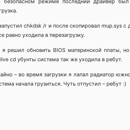
 безопасном режиме последний драйвер был 
грузка.
запустил chkdsk /r и после скопировал mup.sys с
се равно уходила в перезагрузку.
я решил обновить BIOS материнской платы, но
live cd убунты система так же уходила в ребут.
йно – во время загрузки я лапал радиатор южно
тема начала грузиться. Чуть отпустил – ребут :)